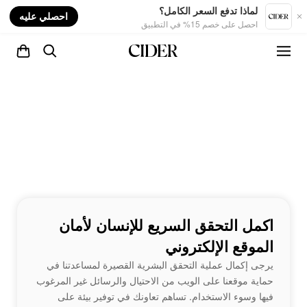
nt
لماذا تدفع السعر الكامل؟
احصلي عليه
احصل على خصم 15% في التطبيق
اكمل التحقق السريع للإنسان لأمان
الموقع الإلكتروني
يرجى إكمال عملية التحقق البشرية القصيرة لمساعدتنا في
حماية موقعنا على الويب من الاحتيال والرسائل غير المرغوب
فيها وسوء الاستخدام. تساهم تعاونك في توفير بيئة على