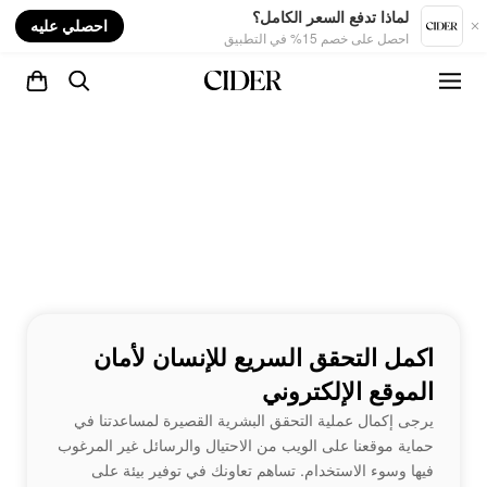
nt
لماذا تدفع السعر الكامل؟
احصلي عليه
احصل على خصم 15% في التطبيق
اكمل التحقق السريع للإنسان لأمان
الموقع الإلكتروني
يرجى إكمال عملية التحقق البشرية القصيرة لمساعدتنا في
حماية موقعنا على الويب من الاحتيال والرسائل غير المرغوب
فيها وسوء الاستخدام. تساهم تعاونك في توفير بيئة على