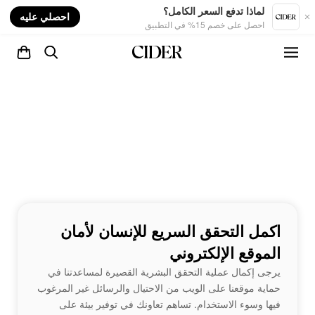
nt
لماذا تدفع السعر الكامل؟
احصلي عليه
احصل على خصم 15% في التطبيق
اكمل التحقق السريع للإنسان لأمان
الموقع الإلكتروني
يرجى إكمال عملية التحقق البشرية القصيرة لمساعدتنا في
حماية موقعنا على الويب من الاحتيال والرسائل غير المرغوب
فيها وسوء الاستخدام. تساهم تعاونك في توفير بيئة على