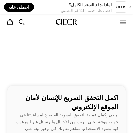
nt
لماذا تدفع السعر الكامل؟
احصلي عليه
احصل على خصم 15% في التطبيق
اكمل التحقق السريع للإنسان لأمان
الموقع الإلكتروني
يرجى إكمال عملية التحقق البشرية القصيرة لمساعدتنا في
حماية موقعنا على الويب من الاحتيال والرسائل غير المرغوب
فيها وسوء الاستخدام. تساهم تعاونك في توفير بيئة على