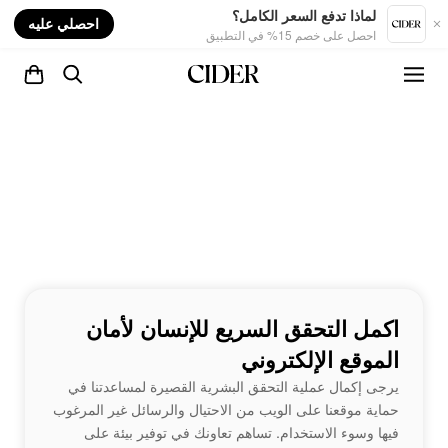
nt
لماذا تدفع السعر الكامل؟
احصلي عليه
احصل على خصم 15% في التطبيق
اكمل التحقق السريع للإنسان لأمان
الموقع الإلكتروني
يرجى إكمال عملية التحقق البشرية القصيرة لمساعدتنا في
حماية موقعنا على الويب من الاحتيال والرسائل غير المرغوب
فيها وسوء الاستخدام. تساهم تعاونك في توفير بيئة على