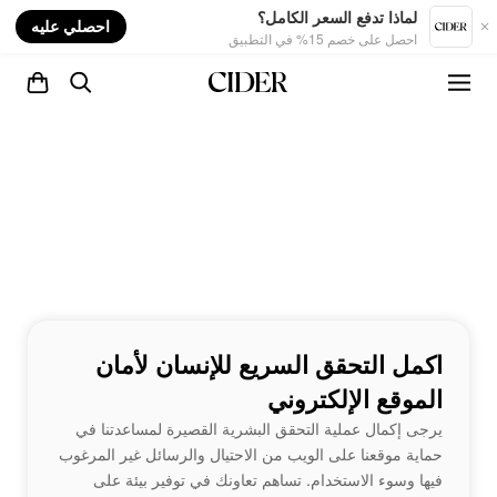
nt
لماذا تدفع السعر الكامل؟
احصلي عليه
احصل على خصم 15% في التطبيق
اكمل التحقق السريع للإنسان لأمان
الموقع الإلكتروني
يرجى إكمال عملية التحقق البشرية القصيرة لمساعدتنا في
حماية موقعنا على الويب من الاحتيال والرسائل غير المرغوب
فيها وسوء الاستخدام. تساهم تعاونك في توفير بيئة على