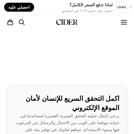
nt
لماذا تدفع السعر الكامل؟
احصلي عليه
احصل على خصم 15% في التطبيق
اكمل التحقق السريع للإنسان لأمان
الموقع الإلكتروني
يرجى إكمال عملية التحقق البشرية القصيرة لمساعدتنا في
حماية موقعنا على الويب من الاحتيال والرسائل غير المرغوب
فيها وسوء الاستخدام. تساهم تعاونك في توفير بيئة على