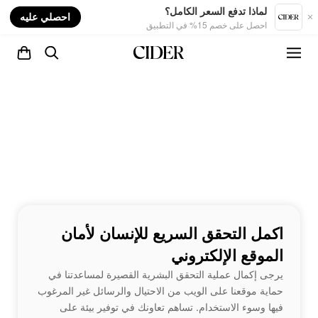
nt
لماذا تدفع السعر الكامل؟
احصلي عليه
احصل على خصم 15% في التطبيق
اكمل التحقق السريع للإنسان لأمان
الموقع الإلكتروني
يرجى إكمال عملية التحقق البشرية القصيرة لمساعدتنا في
حماية موقعنا على الويب من الاحتيال والرسائل غير المرغوب
فيها وسوء الاستخدام. تساهم تعاونك في توفير بيئة على