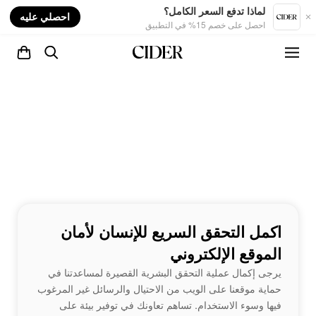
nt
لماذا تدفع السعر الكامل؟
احصلي عليه
احصل على خصم 15% في التطبيق
اكمل التحقق السريع للإنسان لأمان
الموقع الإلكتروني
يرجى إكمال عملية التحقق البشرية القصيرة لمساعدتنا في
حماية موقعنا على الويب من الاحتيال والرسائل غير المرغوب
فيها وسوء الاستخدام. تساهم تعاونك في توفير بيئة على