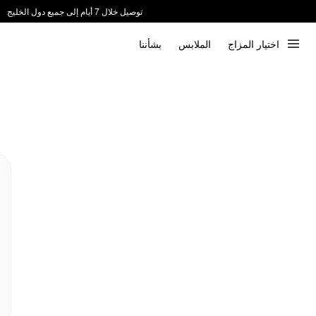
توصيل خلال 7 أيام إلى جميع دول الخليج
ندعم الدفع عند الاستلام 📦
اختيار المزاج
الملابس
بشأننا