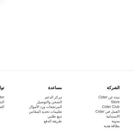
الشركة
مساعدة
توا
نبذة عن Cider
مركز الدعم
dor
Store
الشحن والتوصيل
الت
Cider Club
المرتجعات ورد الأموال
الع
العمل في Cider
تعليمات تحديد المقاس
الاستدامة
تتبع طلبي
مدونة
طريقة الدفع
بطاقة هدية