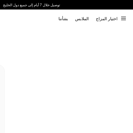
توصيل خلال 7 أيام إلى جميع دول الخليج
ندعم الدفع عند الاستلام 📦
اختيار المزاج
الملابس
بشأننا