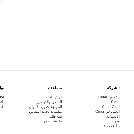
الشركة
مساعدة
توا
نبذة عن Cider
مركز الدعم
dor
Store
الشحن والتوصيل
الت
Cider Club
المرتجعات ورد الأموال
الع
العمل في Cider
تعليمات تحديد المقاس
الاستدامة
تتبع طلبي
مدونة
طريقة الدفع
بطاقة هدية