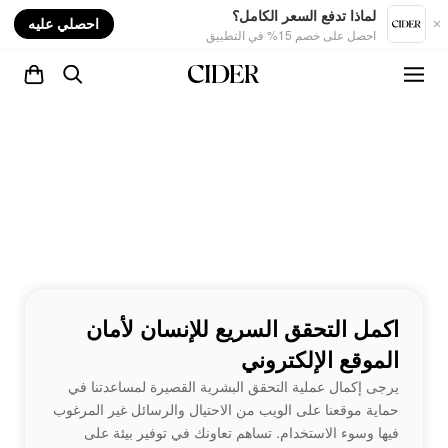
nt
لماذا تدفع السعر الكامل؟
احصلي عليه
احصل على خصم 15% في التطبيق
اكمل التحقق السريع للإنسان لأمان
الموقع الإلكتروني
يرجى إكمال عملية التحقق البشرية القصيرة لمساعدتنا في
حماية موقعنا على الويب من الاحتيال والرسائل غير المرغوب
فيها وسوء الاستخدام. تساهم تعاونك في توفير بيئة على