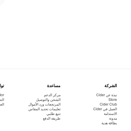
الشركة
مساعدة
توا
نبذة عن Cider
مركز الدعم
dor
Store
الشحن والتوصيل
الت
Cider Club
المرتجعات ورد الأموال
الع
العمل في Cider
تعليمات تحديد المقاس
الاستدامة
تتبع طلبي
مدونة
طريقة الدفع
بطاقة هدية