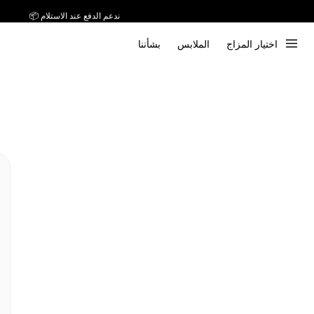
ندعم الدفع عند الاستلام 📦
اختيار المزاج
الملابس
بشأننا