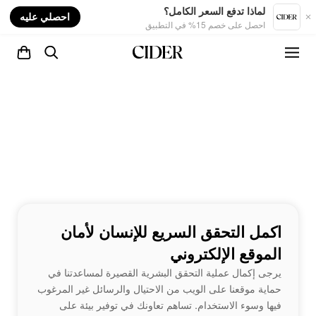
nt
لماذا تدفع السعر الكامل؟
احصلي عليه
احصل على خصم 15% في التطبيق
اكمل التحقق السريع للإنسان لأمان
الموقع الإلكتروني
يرجى إكمال عملية التحقق البشرية القصيرة لمساعدتنا في
حماية موقعنا على الويب من الاحتيال والرسائل غير المرغوب
فيها وسوء الاستخدام. تساهم تعاونك في توفير بيئة على