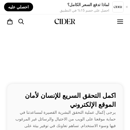
nt
لماذا تدفع السعر الكامل؟
احصلي عليه
احصل على خصم 15% في التطبيق
اكمل التحقق السريع للإنسان لأمان
الموقع الإلكتروني
يرجى إكمال عملية التحقق البشرية القصيرة لمساعدتنا في
حماية موقعنا على الويب من الاحتيال والرسائل غير المرغوب
فيها وسوء الاستخدام. تساهم تعاونك في توفير بيئة على