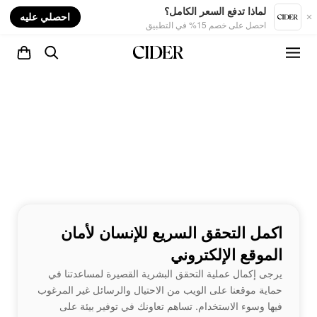
nt
لماذا تدفع السعر الكامل؟
احصلي عليه
احصل على خصم 15% في التطبيق
اكمل التحقق السريع للإنسان لأمان
الموقع الإلكتروني
يرجى إكمال عملية التحقق البشرية القصيرة لمساعدتنا في
حماية موقعنا على الويب من الاحتيال والرسائل غير المرغوب
فيها وسوء الاستخدام. تساهم تعاونك في توفير بيئة على