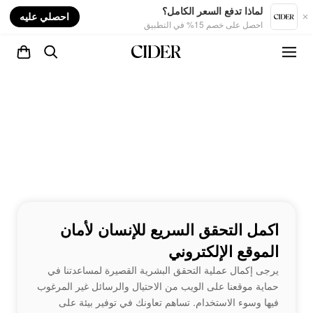
nt
لماذا تدفع السعر الكامل؟
احصلي عليه
احصل على خصم 15% في التطبيق
اكمل التحقق السريع للإنسان لأمان
الموقع الإلكتروني
يرجى إكمال عملية التحقق البشرية القصيرة لمساعدتنا في
حماية موقعنا على الويب من الاحتيال والرسائل غير المرغوب
فيها وسوء الاستخدام. تساهم تعاونك في توفير بيئة على