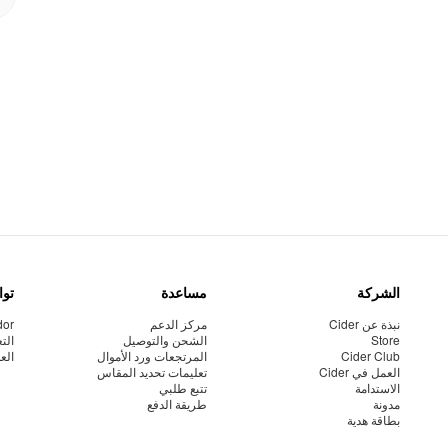
الشركة
مساعدة
توا
نبذة عن Cider
مركز الدعم
dor
Store
الشحن والتوصيل
الت
Cider Club
المرتجعات ورد الأموال
الع
العمل في Cider
تعليمات تحديد المقاس
الاستدامة
تتبع طلبي
مدونة
طريقة الدفع
بطاقة هدية