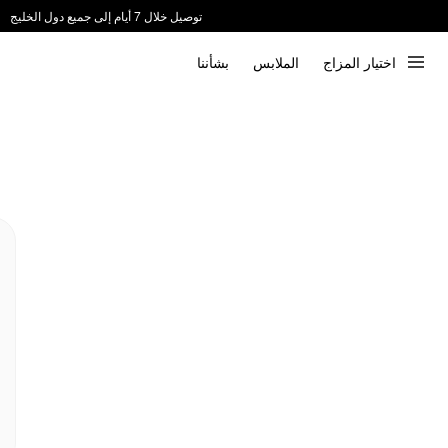
توصيل خلال 7 أيام إلى جميع دول الخليج
ندعم الدفع عند الاستلام 📦
اختيار المزاج
الملابس
بشأننا