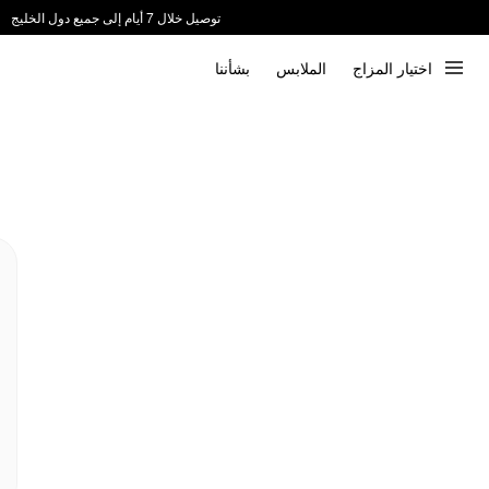
توصيل خلال 7 أيام إلى جميع دول الخليج
ندعم الدفع عند الاستلام 📦
اختيار المزاج
الملابس
بشأننا