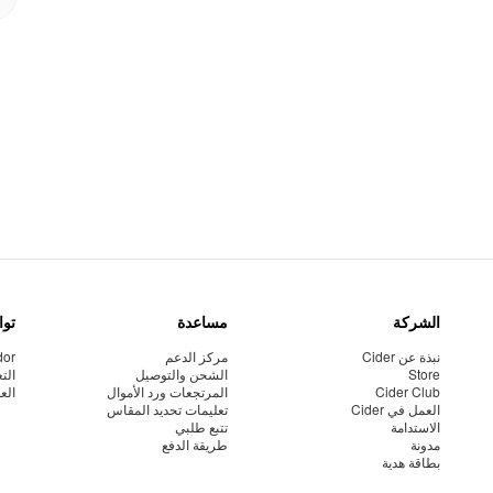
الشركة
مساعدة
توا
نبذة عن Cider
مركز الدعم
dor
Store
الشحن والتوصيل
الت
Cider Club
المرتجعات ورد الأموال
الع
العمل في Cider
تعليمات تحديد المقاس
الاستدامة
تتبع طلبي
مدونة
طريقة الدفع
بطاقة هدية