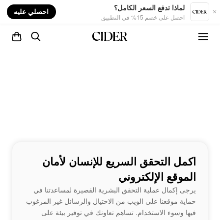
nt
لماذا تدفع السعر الكامل؟
احصلي عليه
احصل على خصم 15% في التطبيق
اكمل التحقق السريع للإنسان لأمان
الموقع الإلكتروني
يرجى إكمال عملية التحقق البشرية القصيرة لمساعدتنا في
حماية موقعنا على الويب من الاحتيال والرسائل غير المرغوب
فيها وسوء الاستخدام. تساهم تعاونك في توفير بيئة على