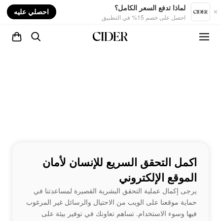
nt
لماذا تدفع السعر الكامل؟
احصلي عليه
احصل على خصم 15% في التطبيق
اكمل التحقق السريع للإنسان لأمان
الموقع الإلكتروني
يرجى إكمال عملية التحقق البشرية القصيرة لمساعدتنا في
حماية موقعنا على الويب من الاحتيال والرسائل غير المرغوب
فيها وسوء الاستخدام. تساهم تعاونك في توفير بيئة على