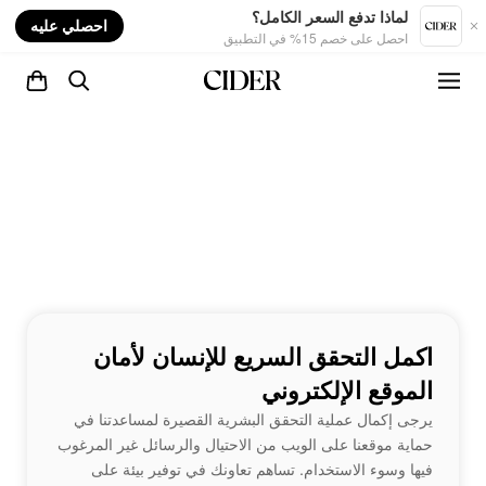
nt
لماذا تدفع السعر الكامل؟
احصلي عليه
احصل على خصم 15% في التطبيق
اكمل التحقق السريع للإنسان لأمان
الموقع الإلكتروني
يرجى إكمال عملية التحقق البشرية القصيرة لمساعدتنا في
حماية موقعنا على الويب من الاحتيال والرسائل غير المرغوب
فيها وسوء الاستخدام. تساهم تعاونك في توفير بيئة على