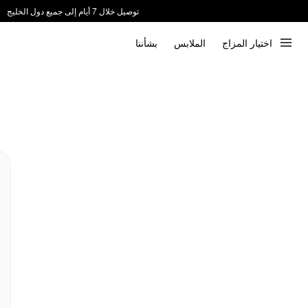
توصيل خلال 7 أيام إلى جميع دول الخليج
ندعم الدفع عند الاستلام 📦
اختيار المزاج
الملابس
بشأننا