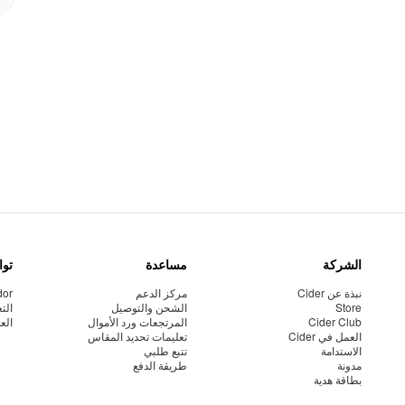
الشركة
مساعدة
توا
نبذة عن Cider
مركز الدعم
dor
Store
الشحن والتوصيل
الت
Cider Club
المرتجعات ورد الأموال
الع
العمل في Cider
تعليمات تحديد المقاس
الاستدامة
تتبع طلبي
مدونة
طريقة الدفع
بطاقة هدية