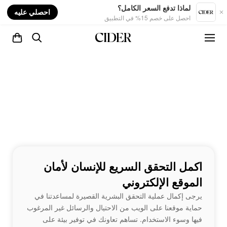
nt
لماذا تدفع السعر الكامل؟
احصلي عليه
احصل على خصم 15% في التطبيق
اكمل التحقق السريع للإنسان لأمان
الموقع الإلكتروني
يرجى إكمال عملية التحقق البشرية القصيرة لمساعدتنا في
حماية موقعنا على الويب من الاحتيال والرسائل غير المرغوب
فيها وسوء الاستخدام. تساهم تعاونك في توفير بيئة على