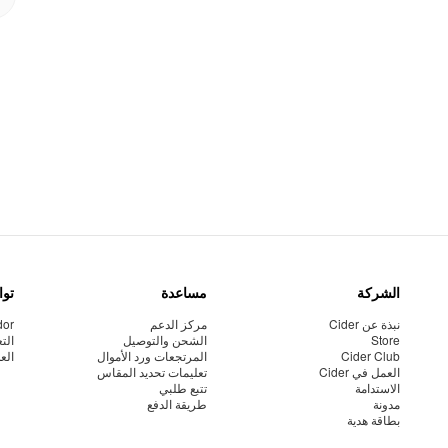
الشركة
مساعدة
توا
نبذة عن Cider
مركز الدعم
dor
Store
الشحن والتوصيل
الت
Cider Club
المرتجعات ورد الأموال
الع
العمل في Cider
تعليمات تحديد المقاس
الاستدامة
تتبع طلبي
مدونة
طريقة الدفع
بطاقة هدية