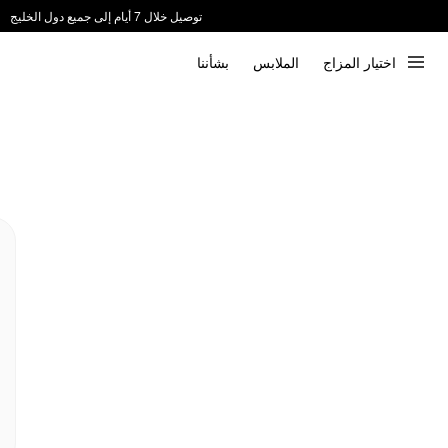
توصيل خلال 7 أيام إلى جميع دول الخليج
ندعم الدفع عند الاستلام 📦
اختيار المزاج
الملابس
بشأننا