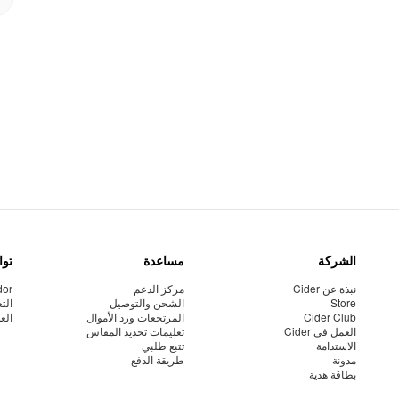
الشركة
مساعدة
توا
نبذة عن Cider
مركز الدعم
dor
Store
الشحن والتوصيل
الت
Cider Club
المرتجعات ورد الأموال
الع
العمل في Cider
تعليمات تحديد المقاس
الاستدامة
تتبع طلبي
مدونة
طريقة الدفع
بطاقة هدية