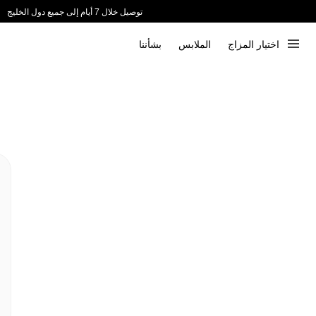
توصيل خلال 7 أيام إلى جميع دول الخليج
ندعم الدفع عند الاستلام 📦
اختيار المزاج
الملابس
بشأننا