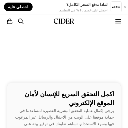
nt
لماذا تدفع السعر الكامل؟
احصلي عليه
احصل على خصم 15% في التطبيق
اكمل التحقق السريع للإنسان لأمان
الموقع الإلكتروني
يرجى إكمال عملية التحقق البشرية القصيرة لمساعدتنا في
حماية موقعنا على الويب من الاحتيال والرسائل غير المرغوب
فيها وسوء الاستخدام. تساهم تعاونك في توفير بيئة على