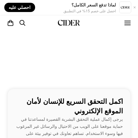
nt
لماذا تدفع السعر الكامل؟
احصلي عليه
احصل على خصم 15% في التطبيق
اكمل التحقق السريع للإنسان لأمان
الموقع الإلكتروني
يرجى إكمال عملية التحقق البشرية القصيرة لمساعدتنا في
حماية موقعنا على الويب من الاحتيال والرسائل غير المرغوب
فيها وسوء الاستخدام. تساهم تعاونك في توفير بيئة على