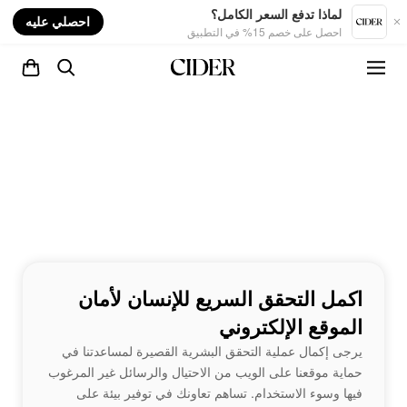
nt
لماذا تدفع السعر الكامل؟
احصلي عليه
احصل على خصم 15% في التطبيق
اكمل التحقق السريع للإنسان لأمان
الموقع الإلكتروني
يرجى إكمال عملية التحقق البشرية القصيرة لمساعدتنا في
حماية موقعنا على الويب من الاحتيال والرسائل غير المرغوب
فيها وسوء الاستخدام. تساهم تعاونك في توفير بيئة على