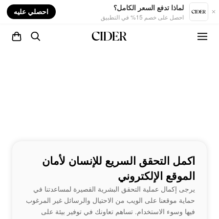
nt
لماذا تدفع السعر الكامل؟
احصلي عليه
احصل على خصم 15% في التطبيق
اكمل التحقق السريع للإنسان لأمان
الموقع الإلكتروني
يرجى إكمال عملية التحقق البشرية القصيرة لمساعدتنا في
حماية موقعنا على الويب من الاحتيال والرسائل غير المرغوب
فيها وسوء الاستخدام. تساهم تعاونك في توفير بيئة على