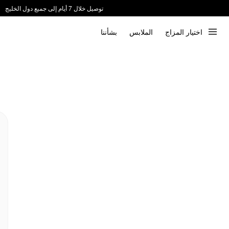
توصيل خلال 7 أيام إلى جميع دول الخليج
ندعم الدفع عند الاستلام 📦
اختيار المزاج
الملابس
بشأننا