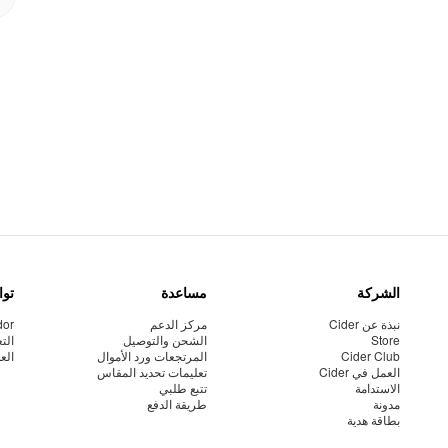
الشركة
مساعدة
توا
نبذة عن Cider
مركز الدعم
dor
Store
الشحن والتوصيل
الت
Cider Club
المرتجعات ورد الأموال
الع
العمل في Cider
تعليمات تحديد المقاس
الاستدامة
تتبع طلبي
مدونة
طريقة الدفع
بطاقة هدية