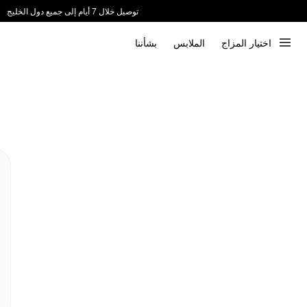
توصيل خلال 7 أيام إلى جميع دول الخليج
ندعم الدفع عند الاستلام 📦
اختيار المزاج
الملابس
بشأننا