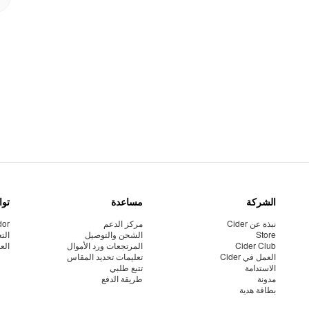
الشركة
مساعدة
توا
نبذة عن Cider
مركز الدعم
dor
Store
الشحن والتوصيل
الت
Cider Club
المرتجعات ورد الأموال
الع
العمل في Cider
تعليمات تحديد المقاس
الاستدامة
تتبع طلبي
مدونة
طريقة الدفع
بطاقة هدية