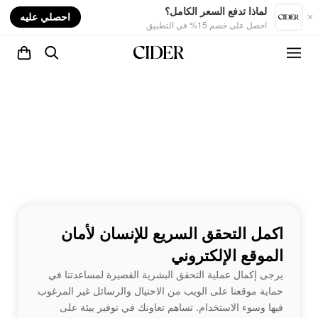
nt
لماذا تدفع السعر الكامل؟
احصلي عليه
احصل على خصم 15% في التطبيق
اكمل التحقق السريع للإنسان لأمان
الموقع الإلكتروني
يرجى إكمال عملية التحقق البشرية القصيرة لمساعدتنا في
حماية موقعنا على الويب من الاحتيال والرسائل غير المرغوب
فيها وسوء الاستخدام. تساهم تعاونك في توفير بيئة على