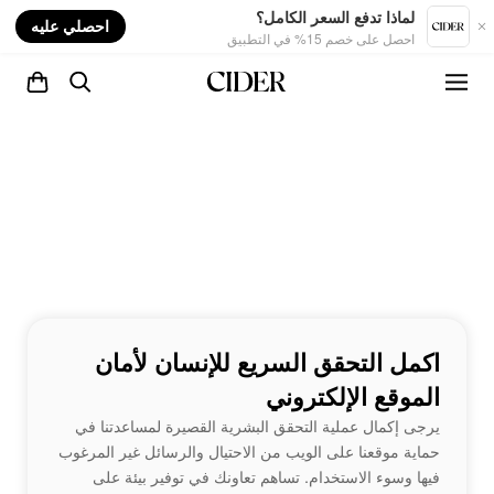
nt
لماذا تدفع السعر الكامل؟
احصلي عليه
احصل على خصم 15% في التطبيق
اكمل التحقق السريع للإنسان لأمان
الموقع الإلكتروني
يرجى إكمال عملية التحقق البشرية القصيرة لمساعدتنا في
حماية موقعنا على الويب من الاحتيال والرسائل غير المرغوب
فيها وسوء الاستخدام. تساهم تعاونك في توفير بيئة على