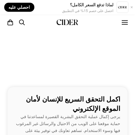
nt
لماذا تدفع السعر الكامل؟
احصلي عليه
احصل على خصم 15% في التطبيق
اكمل التحقق السريع للإنسان لأمان
الموقع الإلكتروني
يرجى إكمال عملية التحقق البشرية القصيرة لمساعدتنا في
حماية موقعنا على الويب من الاحتيال والرسائل غير المرغوب
فيها وسوء الاستخدام. تساهم تعاونك في توفير بيئة على