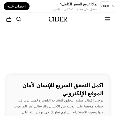
nt
لماذا تدفع السعر الكامل؟
احصلي عليه
احصل على خصم 15% في التطبيق
اكمل التحقق السريع للإنسان لأمان
الموقع الإلكتروني
يرجى إكمال عملية التحقق البشرية القصيرة لمساعدتنا في
حماية موقعنا على الويب من الاحتيال والرسائل غير المرغوب
فيها وسوء الاستخدام. تساهم تعاونك في توفير بيئة على