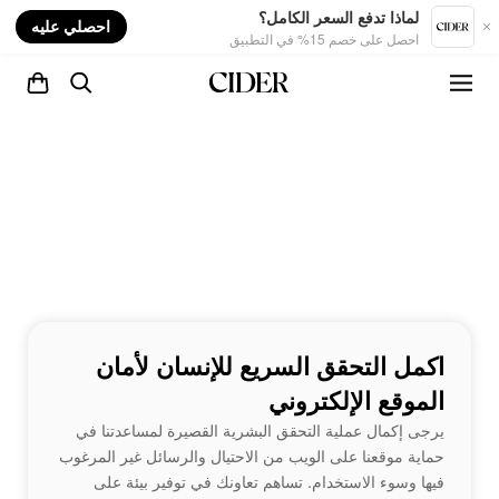
nt
لماذا تدفع السعر الكامل؟
احصلي عليه
احصل على خصم 15% في التطبيق
اكمل التحقق السريع للإنسان لأمان
الموقع الإلكتروني
يرجى إكمال عملية التحقق البشرية القصيرة لمساعدتنا في
حماية موقعنا على الويب من الاحتيال والرسائل غير المرغوب
فيها وسوء الاستخدام. تساهم تعاونك في توفير بيئة على