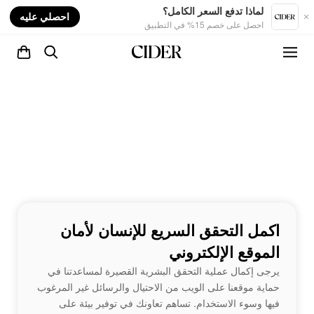
nt
لماذا تدفع السعر الكامل؟
احصلي عليه
احصل على خصم 15% في التطبيق
اكمل التحقق السريع للإنسان لأمان
الموقع الإلكتروني
يرجى إكمال عملية التحقق البشرية القصيرة لمساعدتنا في
حماية موقعنا على الويب من الاحتيال والرسائل غير المرغوب
فيها وسوء الاستخدام. تساهم تعاونك في توفير بيئة على