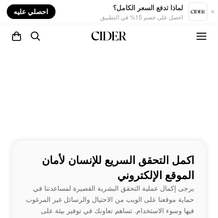
nt
لماذا تدفع السعر الكامل؟
احصلي عليه
احصل على خصم 15% في التطبيق
اكمل التحقق السريع للإنسان لأمان
الموقع الإلكتروني
يرجى إكمال عملية التحقق البشرية القصيرة لمساعدتنا في
حماية موقعنا على الويب من الاحتيال والرسائل غير المرغوب
فيها وسوء الاستخدام. تساهم تعاونك في توفير بيئة على