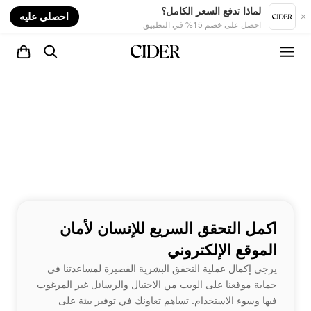
nt
لماذا تدفع السعر الكامل؟
احصلي عليه
احصل على خصم 15% في التطبيق
اكمل التحقق السريع للإنسان لأمان
الموقع الإلكتروني
يرجى إكمال عملية التحقق البشرية القصيرة لمساعدتنا في
حماية موقعنا على الويب من الاحتيال والرسائل غير المرغوب
فيها وسوء الاستخدام. تساهم تعاونك في توفير بيئة على