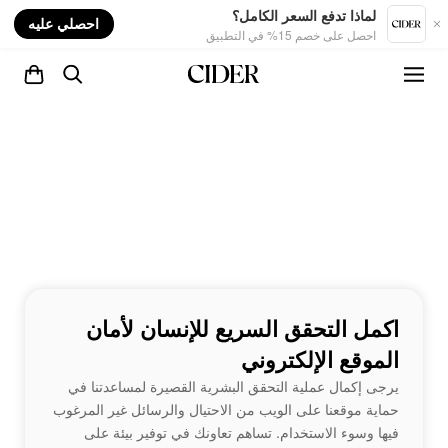
nt
لماذا تدفع السعر الكامل؟
احصلي عليه
احصل على خصم 15% في التطبيق
اكمل التحقق السريع للإنسان لأمان
الموقع الإلكتروني
يرجى إكمال عملية التحقق البشرية القصيرة لمساعدتنا في
حماية موقعنا على الويب من الاحتيال والرسائل غير المرغوب
فيها وسوء الاستخدام. تساهم تعاونك في توفير بيئة على