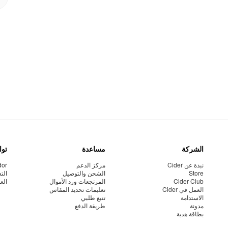
الشركة
مساعدة
توا
نبذة عن Cider
مركز الدعم
dor
Store
الشحن والتوصيل
الت
Cider Club
المرتجعات ورد الأموال
الع
العمل في Cider
تعليمات تحديد المقاس
الاستدامة
تتبع طلبي
مدونة
طريقة الدفع
بطاقة هدية