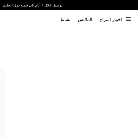
توصيل خلال 7 أيام إلى جميع دول الخليج
ندعم الدفع عند الاستلام 📦
اختيار المزاج
الملابس
بشأننا