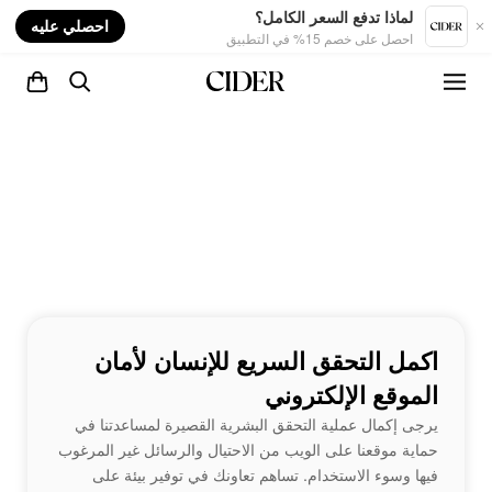
nt
لماذا تدفع السعر الكامل؟
احصلي عليه
احصل على خصم 15% في التطبيق
اكمل التحقق السريع للإنسان لأمان
الموقع الإلكتروني
يرجى إكمال عملية التحقق البشرية القصيرة لمساعدتنا في
حماية موقعنا على الويب من الاحتيال والرسائل غير المرغوب
فيها وسوء الاستخدام. تساهم تعاونك في توفير بيئة على