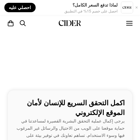
nt
لماذا تدفع السعر الكامل؟
احصلي عليه
احصل على خصم 15% في التطبيق
اكمل التحقق السريع للإنسان لأمان
الموقع الإلكتروني
يرجى إكمال عملية التحقق البشرية القصيرة لمساعدتنا في
حماية موقعنا على الويب من الاحتيال والرسائل غير المرغوب
فيها وسوء الاستخدام. تساهم تعاونك في توفير بيئة على