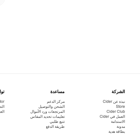
الشركة
مساعدة
توا
نبذة عن Cider
مركز الدعم
dor
Store
الشحن والتوصيل
الت
Cider Club
المرتجعات ورد الأموال
الع
العمل في Cider
تعليمات تحديد المقاس
الاستدامة
تتبع طلبي
مدونة
طريقة الدفع
بطاقة هدية