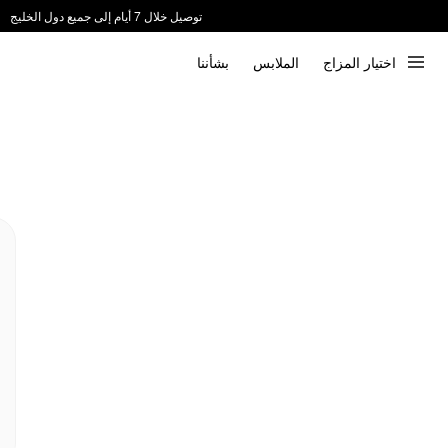
توصيل خلال 7 أيام إلى جميع دول الخليج
ندعم الدفع عند الاستلام 📦
اختيار المزاج
الملابس
بشأننا