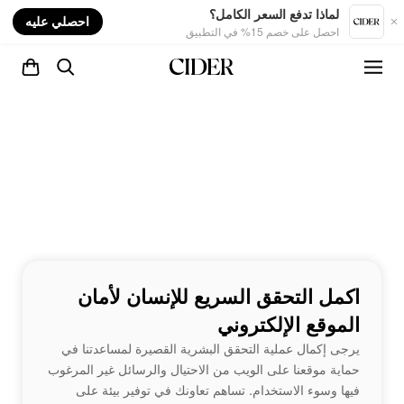
nt
لماذا تدفع السعر الكامل؟
احصلي عليه
احصل على خصم 15% في التطبيق
اكمل التحقق السريع للإنسان لأمان
الموقع الإلكتروني
يرجى إكمال عملية التحقق البشرية القصيرة لمساعدتنا في
حماية موقعنا على الويب من الاحتيال والرسائل غير المرغوب
فيها وسوء الاستخدام. تساهم تعاونك في توفير بيئة على