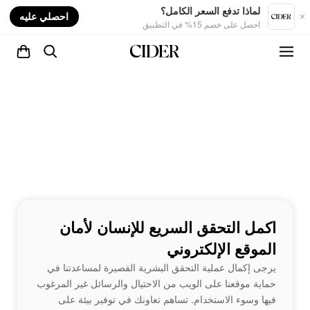
nt
لماذا تدفع السعر الكامل؟
احصلي عليه
احصل على خصم 15% في التطبيق
اكمل التحقق السريع للإنسان لأمان
الموقع الإلكتروني
يرجى إكمال عملية التحقق البشرية القصيرة لمساعدتنا في
حماية موقعنا على الويب من الاحتيال والرسائل غير المرغوب
فيها وسوء الاستخدام. تساهم تعاونك في توفير بيئة على