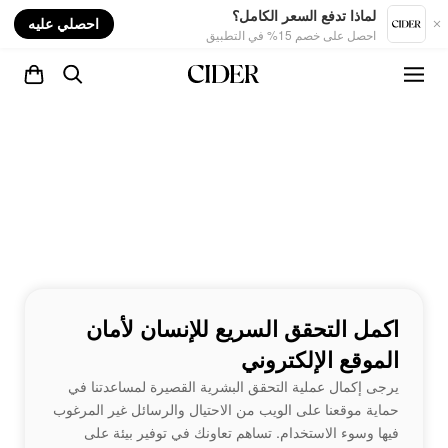
nt
لماذا تدفع السعر الكامل؟
احصلي عليه
احصل على خصم 15% في التطبيق
اكمل التحقق السريع للإنسان لأمان
الموقع الإلكتروني
يرجى إكمال عملية التحقق البشرية القصيرة لمساعدتنا في
حماية موقعنا على الويب من الاحتيال والرسائل غير المرغوب
فيها وسوء الاستخدام. تساهم تعاونك في توفير بيئة على