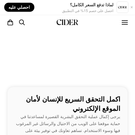
nt
لماذا تدفع السعر الكامل؟
احصلي عليه
احصل على خصم 15% في التطبيق
اكمل التحقق السريع للإنسان لأمان
الموقع الإلكتروني
يرجى إكمال عملية التحقق البشرية القصيرة لمساعدتنا في
حماية موقعنا على الويب من الاحتيال والرسائل غير المرغوب
فيها وسوء الاستخدام. تساهم تعاونك في توفير بيئة على