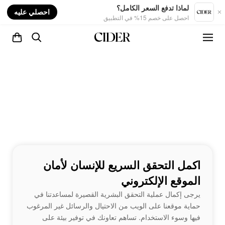
nt
لماذا تدفع السعر الكامل؟
احصلي عليه
احصل على خصم 15% في التطبيق
اكمل التحقق السريع للإنسان لأمان
الموقع الإلكتروني
يرجى إكمال عملية التحقق البشرية القصيرة لمساعدتنا في
حماية موقعنا على الويب من الاحتيال والرسائل غير المرغوب
فيها وسوء الاستخدام. تساهم تعاونك في توفير بيئة على